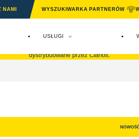
Z NAMI
WYSZUKIWARKA PARTNERÓW
USŁUGI
G
nie mają wpływu na
VARTA Automotive
. Akumul
dystrybuowane przez Clarios.
NOWOŚ
Otwórz
okno