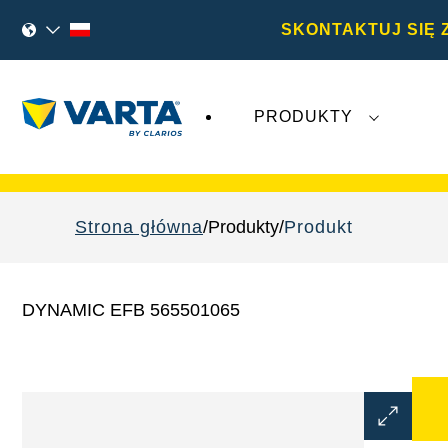
SKONTAKTUJ SIĘ 
PRODUKTY
Najnowsze wydarzenia dotyczące
Varta A
Strona główna
Produkty
Produkt
DYNAMIC EFB 565501065
Otwórz
okno