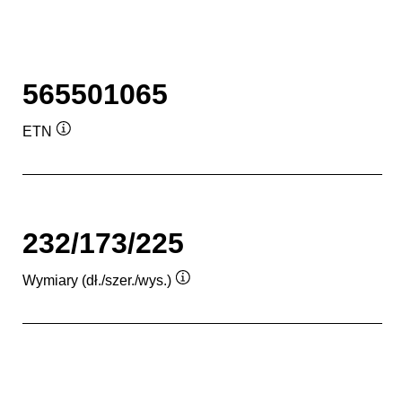
565501065
ETN
Podpowiedz
232/173/225
Wymiary (dł./szer./wys.)
Podpowiedz