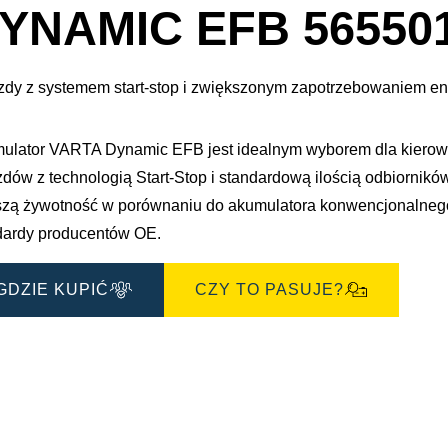
e
dialogowe
YNAMIC EFB 56550
obrazu
zdy z systemem start-stop i zwiększonym zapotrzebowaniem e
ulator VARTA Dynamic EFB jest idealnym wyborem dla kierowc
zdów z technologią Start-Stop i standardową ilością odbiorni
szą żywotność w porównaniu do akumulatora konwencjonalnego
dardy producentów OE.
GDZIE KUPIĆ
CZY TO PASUJE?