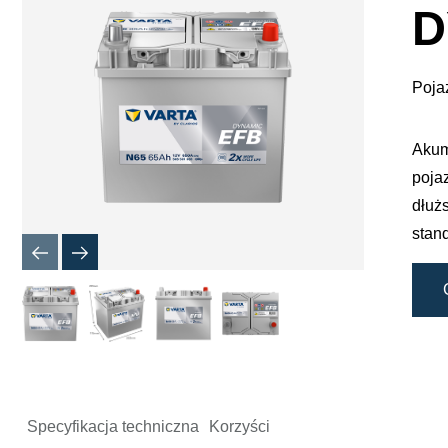
dialogow
D
obrazu
Poja
Akum
poja
dłuż
stan
Specyfikacja techniczna
Korzyści