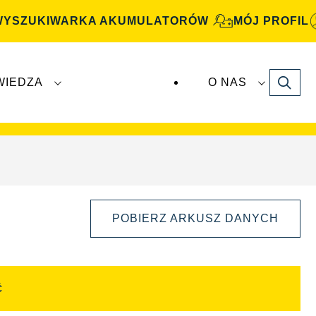
WYSZUKIWARKA AKUMULATORÓW
MÓJ PROFIL
Search
WIEDZA
O NAS
atory
VARTA Automotive
są produkowane i
POBIERZ ARKUSZ DANYCH
Ć
Otwórz
okno