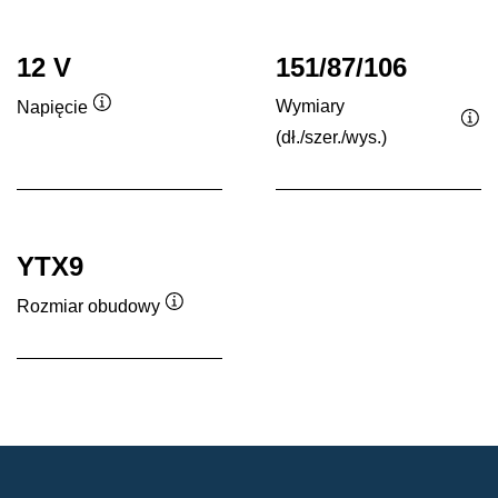
12 V
151/87/106
Wymiary
Napięcie
Podpowiedz
(dł./szer./wys.)
Po
YTX9
Rozmiar obudowy
Podpowiedz