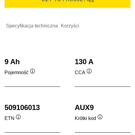
Specyfikacja techniczna
Korzyści
9 Ah
130 A
Pojemność
CCA
Podpowiedz
Podpowiedz
509106013
AUX9
ETN
Krótki kod
Podpowiedz
Podpowiedz