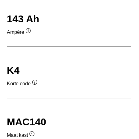
143 Ah
Ampère
Informatie
over
de
tool
K4
Korte code
Informatie
over
de
tool
MAC140
Maat kast