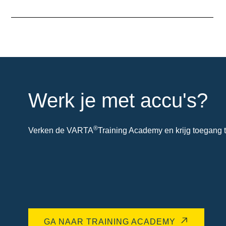
Informatie
over
de
tool
Werk je met accu's?
®
Verken de VARTA
Training Academy en krijg toegang t
GA NAAR TRAINING ACADEMY