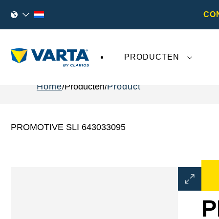
CO
PRODUCTEN
Home
Producten
Product
PROMOTIVE SLI 643033095
Dialoogve
Afbeeldin
openen
P