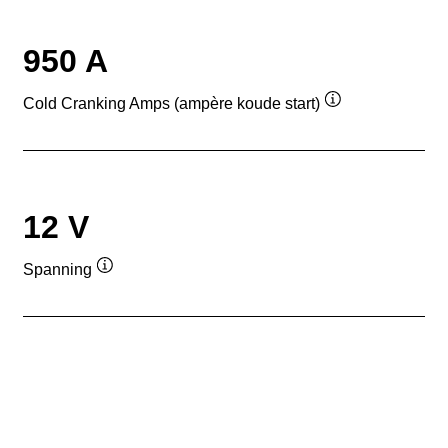
950 A
Cold Cranking Amps (ampère koude start)
Informatie
over
de
tool
12 V
Spanning
Informatie
over
de
tool