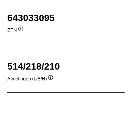
643033095
ETN
Informatie
over
de
tool
514/218/210
Afmetingen (L/B/H)
Informatie
over
de
tool