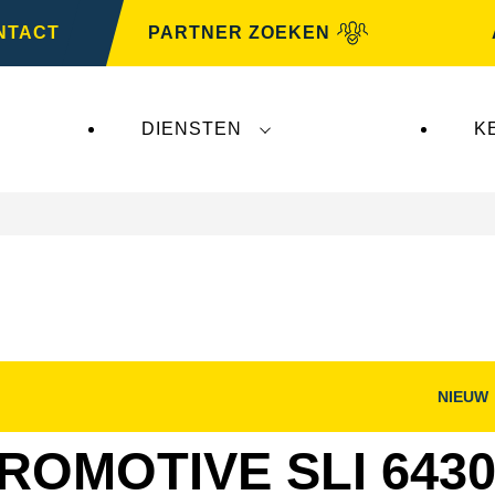
NTACT
PARTNER ZOEKEN
DIENSTEN
K
NIEUW
nster
Dialoogvenster
g
Afbeelding
openen
ROMOTIVE SLI 6430