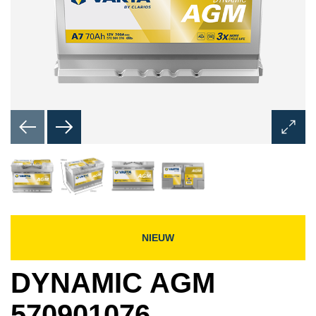
Dialoo
Afbeel
opene
NIEUW
DYNAMIC AGM
570901076