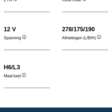
Informatie
Informatie
over
over
de
de
tool
tool
12 V
278/175/190
Spanning
Afmetingen (L/B/H)
Informatie
Informa
over
over
de
de
tool
tool
H6/L3
Maat kast
Informatie
over
de
tool