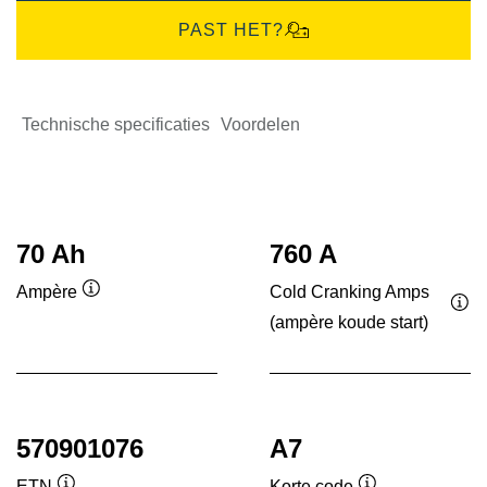
PAST HET?
Technische specificaties
Voordelen
70 Ah
760 A
Cold Cranking Amps
Ampère
Informatie
(ampère koude start)
Inf
over
ove
de
de
tool
tool
570901076
A7
ETN
Korte code