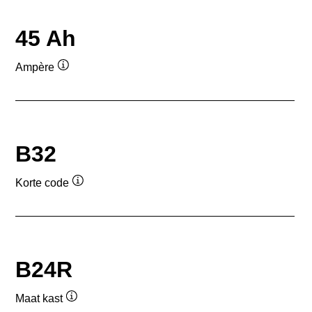
45 Ah
Ampère
Informatie
over
de
tool
B32
Korte code
Informatie
over
de
tool
B24R
Maat kast
Informatie