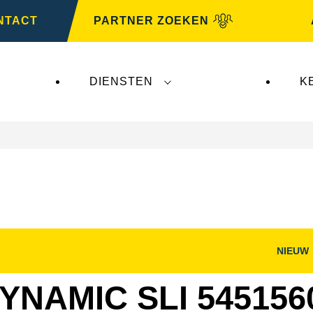
NTACT
PARTNER ZOEKEN
DIENSTEN
K
NIEUW
nster
Dialoogvenster
g
Afbeelding
openen
YNAMIC SLI 545156