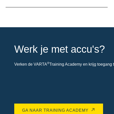
over
de
tool
Werk je met accu's?
®
Verken de VARTA
Training Academy en krijg toegang t
GA NAAR TRAINING ACADEMY