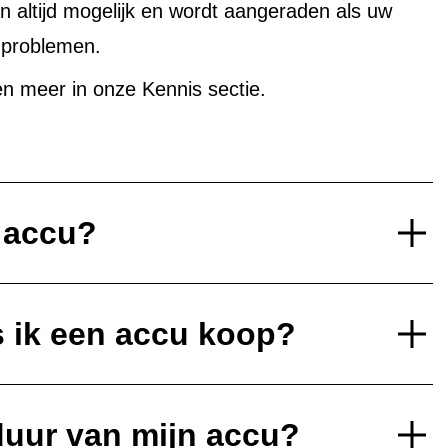
altijd mogelijk en wordt aangeraden als uw
uproblemen.
n meer in onze Kennis sectie.
e accu?
s ik een accu koop?
duur van mijn accu?