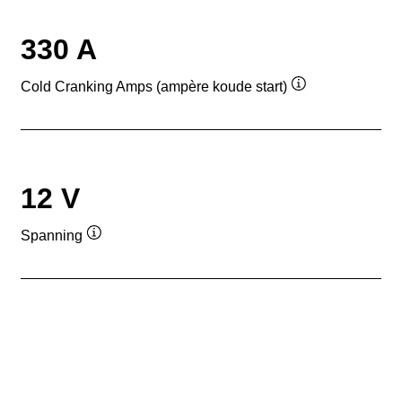
330 A
Cold Cranking Amps (ampère koude start)
Informatie
over
de
tool
12 V
Spanning
Informatie
over
de
tool