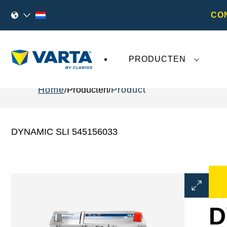
CO
PRODUCTEN
Home
Producten
Product
DYNAMIC SLI 545156033
Dialoogve
Afbeeldin
openen
D