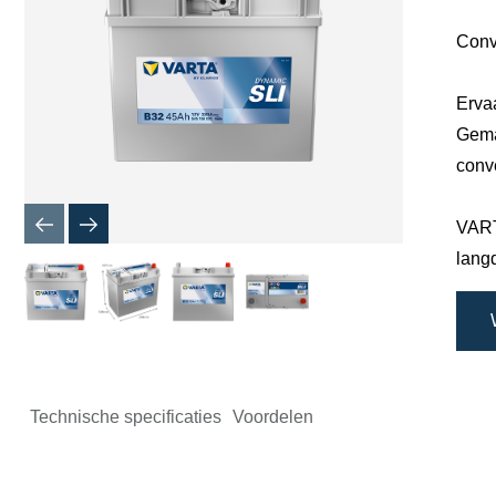
Conv
Erva
Gema
conv
VART
lang
Technische specificaties
Voordelen