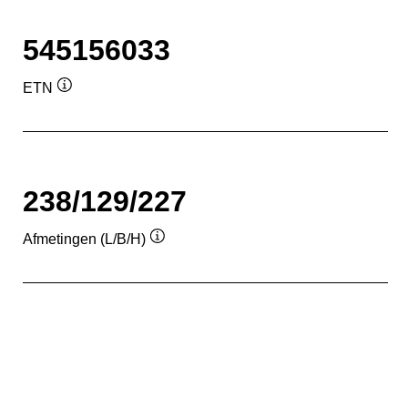
545156033
ETN
Informatie
over
de
tool
238/129/227
Afmetingen (L/B/H)
Informatie
over
de
tool