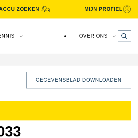
ACCU ZOEKEN
MIJN PROFIEL
Search
ENNIS
OVER ONS
GEGEVENSBLAD DOWNLOADEN
Dialoogvenster
Afbeelding
openen
033