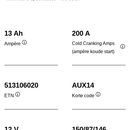
13 Ah
200 A
Cold Cranking Amps
Ampère
Informatie
(ampère koude start)
Inf
over
ove
de
de
tool
tool
513106020
AUX14
ETN
Korte code
Informatie
Informatie
over
over
de
de
tool
tool
12 V
150/87/146