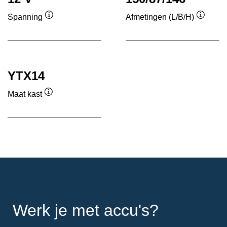
Spanning
Afmetingen (L/B/H)
Informatie
Informa
over
over
de
de
tool
tool
YTX14
Maat kast
Informatie
over
de
tool
Werk je met accu's?