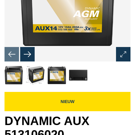
Dialoo
Afbeel
opene
NIEUW
DYNAMIC AUX
513106020