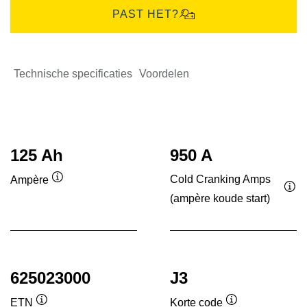
PAST HET?
Technische specificaties
Voordelen
125 Ah
950 A
Cold Cranking Amps
Ampère
Informatie
(ampère koude start)
Inf
over
ove
de
de
tool
tool
625023000
J3
ETN
Korte code