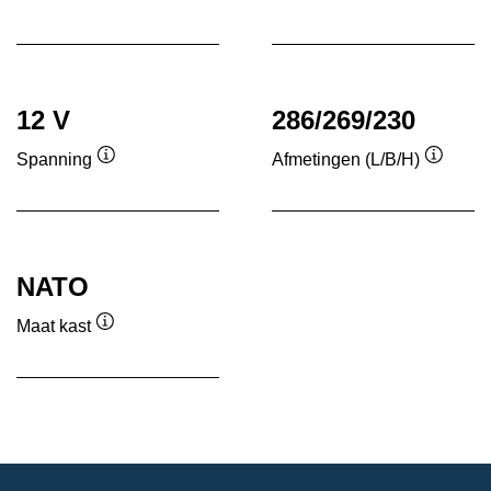
Informatie
Informatie
over
over
de
de
tool
tool
12 V
286/269/230
Spanning
Afmetingen (L/B/H)
Informatie
Informa
over
over
de
de
tool
tool
NATO
Maat kast
Informatie
over
de
tool