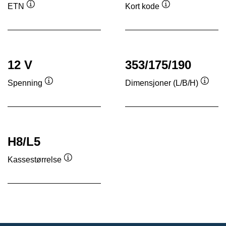
ETN
Kort kode
Verktøytips
Verktøytips
12 V
353/175/190
Spenning
Dimensjoner (L/B/H)
Verktøytips
Verkt
H8/L5
Kassestørrelse
Verktøytips