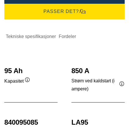
PASSER DET?
Tekniske spesifikasjoner
Fordeler
95 Ah
850 A
Strøm ved kaldstart (i
Kapasitet
Verktøytips
ampere)
Ver
840095085
LA95