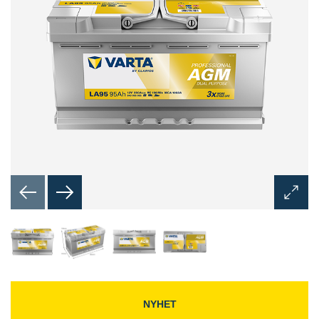
Åpne
bilded
NYHET