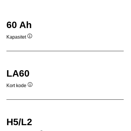
60 Ah
Kapasitet
Verktøytips
LA60
Kort kode
Verktøytips
H5/L2