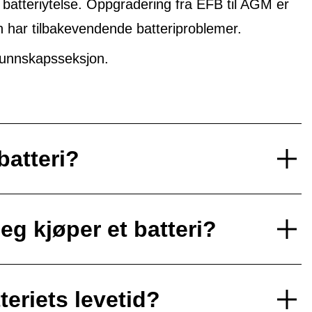
 batteriytelse. Oppgradering fra EFB til AGM er
n har tilbakevendende batteriproblemer.
unnskapsseksjon.
batteri?
eg kjøper et batteri?
teriets levetid?