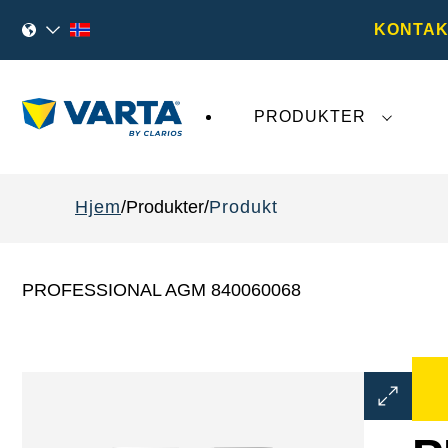
KONTAK
PRODUKTER
Den siste utviklingen rundt
VARTA AG
påvirk
Hjem
Produkter
Produkt
PROFESSIONAL AGM 840060068
Åpne
bildedial