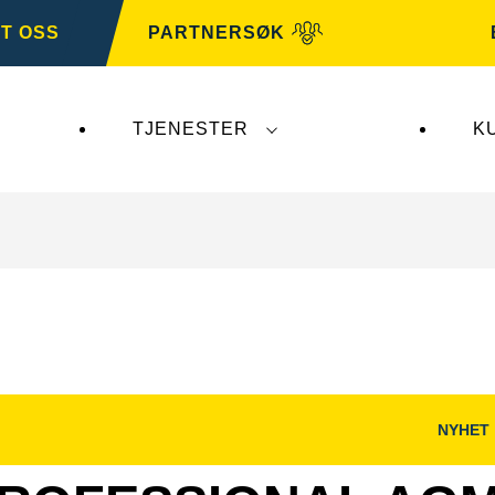
T OSS
PARTNERSØK
TJENESTER
K
er ikke
VARTA Automotive
. VARTA Automotive-bat
NYHET
Åpne
og
bildedialog