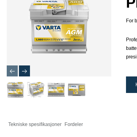
P
For 
Profe
batte
presi
Tekniske spesifikasjoner
Fordeler