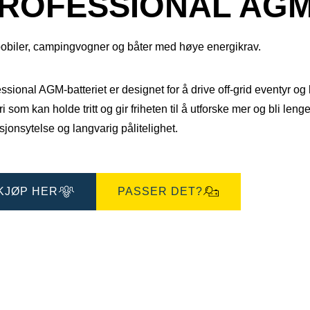
ROFESSIONAL AGM 
bobiler, campingvogner og båter med høye energikrav.
ssional AGM-batteriet er designet for å drive off-grid eventyr og l
ri som kan holde tritt og gir friheten til å utforske mer og bli len
sjonsytelse og langvarig pålitelighet.​
KJØP HER
PASSER DET?