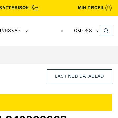
BATTERISØK
MIN PROFIL
Search
UNNSKAP
OM OSS
terier produseres og distribueres av
Clarios
.
LAST NED DATABLAD
Åpne
bildedialog