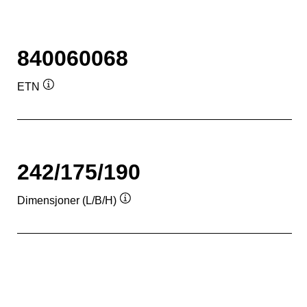
840060068
ETN
Verktøytips
242/175/190
Dimensjoner (L/B/H)
Verktøytips