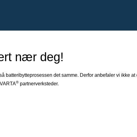
ert nær deg!
gså batteribytteprosessen det samme. Derfor anbefaler vi ikke at
®
ge VARTA
partnerverksteder.