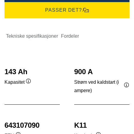
PASSER DET?
Tekniske spesifikasjoner
Fordeler
143 Ah
900 A
Strøm ved kaldstart (i
Kapasitet
Verktøytips
ampere)
Ver
643107090
K11