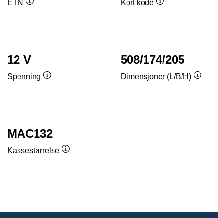
ETN
Kort kode
Verktøytips
Verktøytips
12 V
508/174/205
Spenning
Dimensjoner (L/B/H)
Verktøytips
Verkt
MAC132
Kassestørrelse
Verktøytips