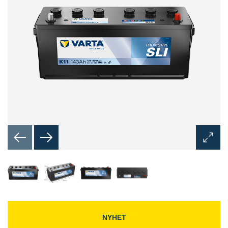
Åpne
bilded
NYHET