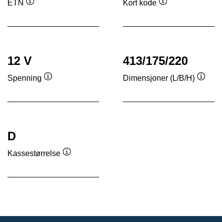
ETN
Kort kode
Verktøytips
Verktøytips
12 V
413/175/220
Spenning
Dimensjoner (L/B/H)
Verktøytips
Verkt
D
Kassestørrelse
Verktøytips