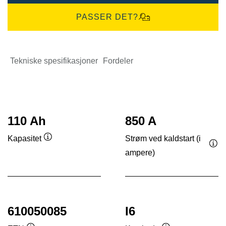
PASSER DET?
Tekniske spesifikasjoner
Fordeler
110 Ah
850 A
Strøm ved kaldstart (i
Kapasitet
Verktøytips
ampere)
Ver
610050085
I6