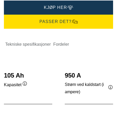
KJØP HER
PASSER DET?
Tekniske spesifikasjoner
Fordeler
105 Ah
950 A
Strøm ved kaldstart (i
Kapasitet
Verktøytips
ampere)
Ver