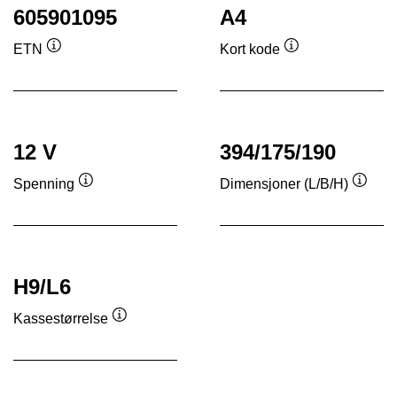
605901095
A4
ETN
Kort kode
Verktøytips
Verktøytips
12 V
394/175/190
Spenning
Dimensjoner (L/B/H)
Verktøytips
Verkt
H9/L6
Kassestørrelse
Verktøytips