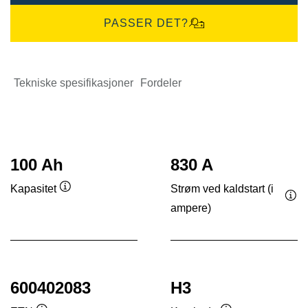
PASSER DET?
Tekniske spesifikasjoner
Fordeler
100 Ah
830 A
Strøm ved kaldstart (i
Kapasitet
Verktøytips
ampere)
Ver
600402083
H3