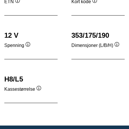
ETN
Kort kode
Verktøytips
Verktøytips
12 V
353/175/190
Spenning
Dimensjoner (L/B/H)
Verktøytips
Verkt
H8/L5
Kassestørrelse
Verktøytips