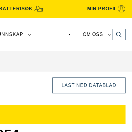
BATTERISØK
MIN PROFIL
Search
UNNSKAP
OM OSS
terier produseres og distribueres av
Clarios
.
LAST NED DATABLAD
Åpne
bildedialog