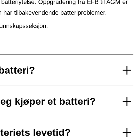
 batteriytelse. Oppgradering fra EFB til AGM er
n har tilbakevendende batteriproblemer.
unnskapsseksjon.
batteri?
eg kjøper et batteri?
teriets levetid?