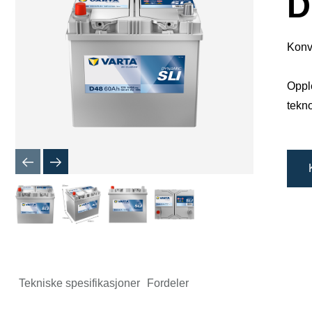
D
Konv
Opple
tekno
Tekniske spesifikasjoner
Fordeler