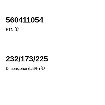
560411054
ETN
Verktøytips
232/173/225
Dimensjoner (L/B/H)
Verktøytips