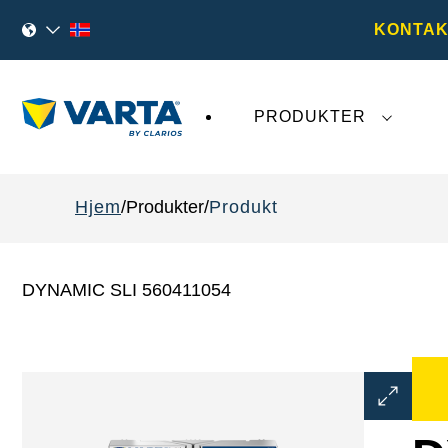
KONTAK
PRODUKTER
Den siste utviklingen rundt
VARTA AG
påvirk
Hjem
Produkter
Produkt
DYNAMIC SLI 560411054
Åpne
bildedial