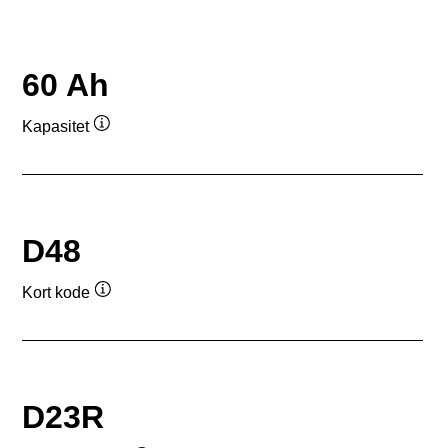
60 Ah
Kapasitet
Verktøytips
D48
Kort kode
Verktøytips
D23R