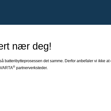
ert nær deg!
gså batteribytteprosessen det samme. Derfor anbefaler vi ikke at
®
ge VARTA
partnerverksteder.