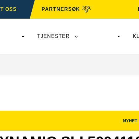
T OSS
PARTNERSØK
TJENESTER
K
er ikke
VARTA Automotive
. VARTA Automotive-bat
NYHET
Åpne
og
bildedialog