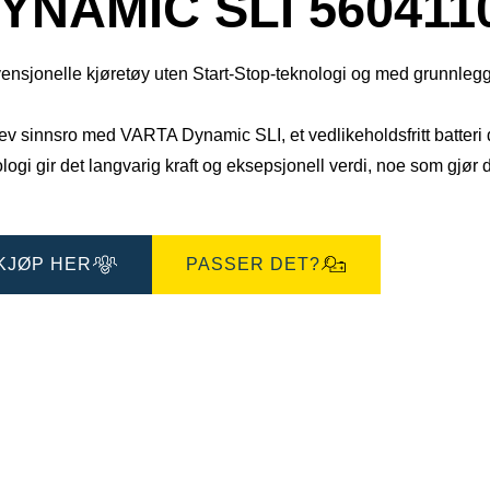
YNAMIC SLI 560411
ensjonelle kjøretøy uten Start-Stop-teknologi og med grunnleg
v sinnsro med VARTA Dynamic SLI, et vedlikeholdsfritt batteri d
logi gir det langvarig kraft og eksepsjonell verdi, noe som gjør de
KJØP HER
PASSER DET?