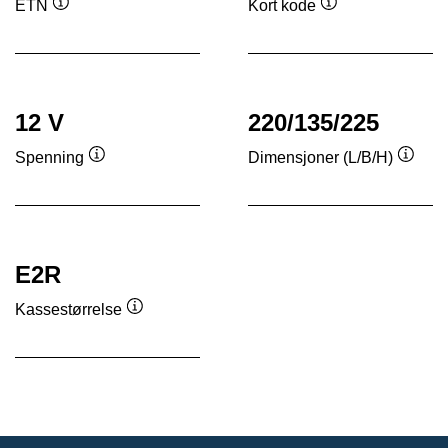
ETN
Kort kode
Verktøytips
Verktøytips
12 V
220/135/225
Spenning
Dimensjoner (L/B/H)
Verktøytips
Verkt
E2R
Kassestørrelse
Verktøytips