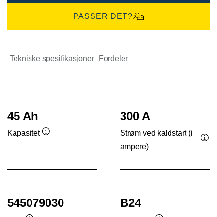
PASSER DET?
Tekniske spesifikasjoner
Fordeler
45 Ah
300 A
Strøm ved kaldstart (i
Kapasitet
Verktøytips
ampere)
Ver
545079030
B24