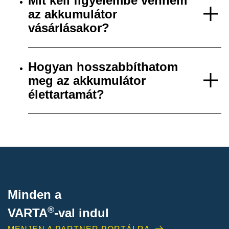
Mit kell figyelembe vennem
az akkumulátor
vásárlásakor?
Hogyan hosszabbíthatom
meg az akkumulátor
élettartamát?
Minden a
®
VARTA
-
val indul