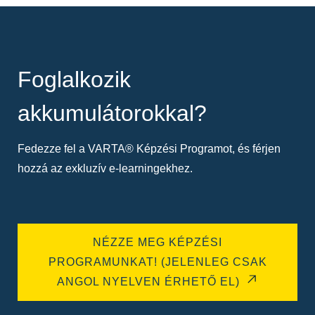
Foglalkozik
akkumulátorokkal?
Fedezze fel a VARTA® Képzési Programot, és férjen
hozzá az exkluzív e-learningekhez.
NÉZZE MEG KÉPZÉSI
PROGRAMUNKAT! (JELENLEG CSAK
ANGOL NYELVEN ÉRHETŐ EL)