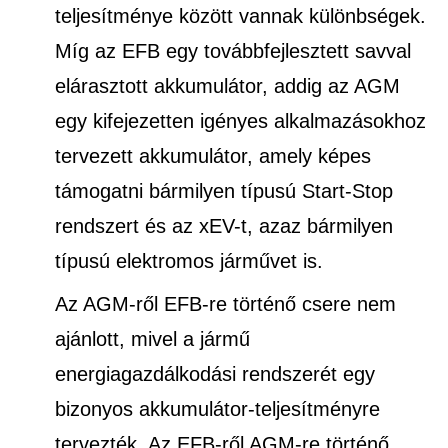
teljesítménye között vannak különbségek.
Míg az EFB egy továbbfejlesztett savval
elárasztott akkumulátor, addig az AGM
egy kifejezetten igényes alkalmazásokhoz
tervezett akkumulátor, amely képes
támogatni bármilyen típusú Start-Stop
rendszert és az xEV-t, azaz bármilyen
típusú elektromos járművet is.
Az AGM-ről EFB-re történő csere nem
ajánlott, mivel a jármű
energiagazdálkodási rendszerét egy
bizonyos akkumulátor-teljesítményre
tervezték. Az EFB-ről AGM-re történő