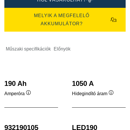
MELYIK A MEGFELELŐ
AKKUMULÁTOR?
Műszaki specifikációk
Előnyök
190 Ah
1050 A
Amperóra
Hidegindító áram
Elemleírás
Elemleír
932190105
LED190