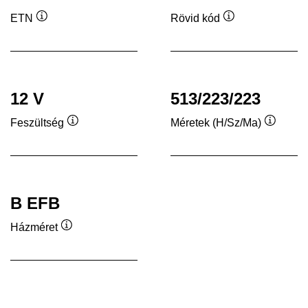
ETN
Rövid kód
Elemleírás
Elemleírás
12 V
513/223/223
Feszültség
Méretek (H/Sz/Ma)
Elemleírás
Elemleí
B EFB
Házméret
Elemleírás