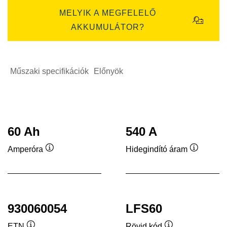
MELYIK A MEGFELELŐ
AKKUMULÁTOR?
Műszaki specifikációk
Előnyök
60 Ah
540 A
Amperóra
Hidegindító áram
Elemleírás
Elemleír
930060054
LFS60
ETN
Rövid kód