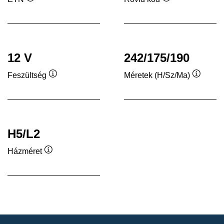
Elemleírás
Elemleírás
12 V
242/175/190
Feszültség
Méretek (H/Sz/Ma)
Elemleírás
Elemleí
H5/L2
Házméret
Elemleírás