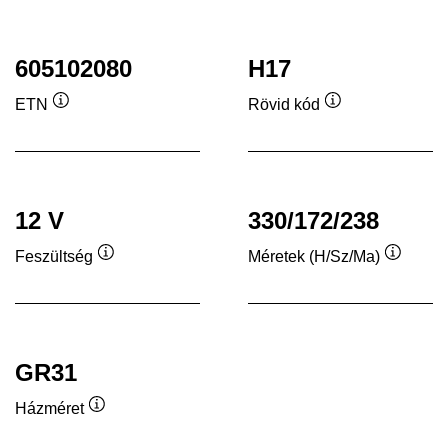
605102080
H17
ETN
Rövid kód
Elemleírás
Elemleírás
12 V
330/172/238
Feszültség
Méretek (H/Sz/Ma)
Elemleírás
Elemleí
GR31
Házméret
Elemleírás