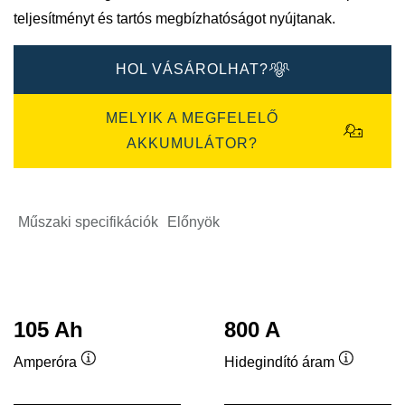
teljesítményt és tartós megbízhatóságot nyújtanak.
HOL VÁSÁROLHAT?
MELYIK A MEGFELELŐ
AKKUMULÁTOR?
Műszaki specifikációk
Előnyök
105 Ah
800 A
Amperóra
Hidegindító áram
Elemleírás
Elemleír