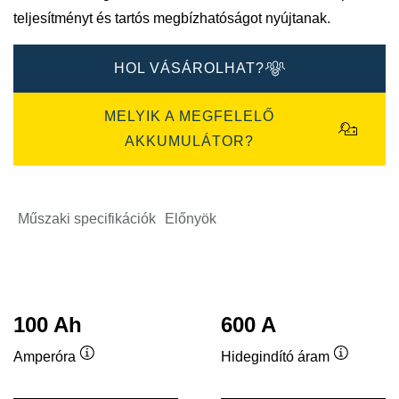
teljesítményt és tartós megbízhatóságot nyújtanak.
HOL VÁSÁROLHAT?
MELYIK A MEGFELELŐ
AKKUMULÁTOR?
Műszaki specifikációk
Előnyök
100 Ah
600 A
Amperóra
Hidegindító áram
Elemleírás
Elemleír