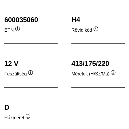
600035060
H4
ETN
Rövid kód
Elemleírás
Elemleírás
12 V
413/175/220
Feszültség
Méretek (H/Sz/Ma)
Elemleírás
Elemleí
D
Házméret
Elemleírás