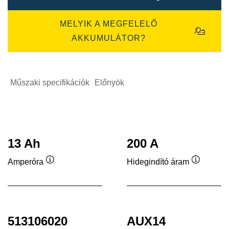
MELYIK A MEGFELELŐ
AKKUMULÁTOR?
Műszaki specifikációk
Előnyök
13 Ah
200 A
Amperóra
Hidegindító áram
Elemleírás
Elemleír
513106020
AUX14