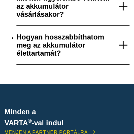
az akkumulátor
vásárlásakor?
Hogyan hosszabbíthatom
meg az akkumulátor
élettartamát?
Minden a
®
VARTA
-
val indul
MENJEN A PARTNER PORTÁLRA