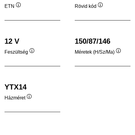
ETN
Rövid kód
Elemleírás
Elemleírás
12 V
150/87/146
Feszültség
Méretek (H/Sz/Ma)
Elemleírás
Elemleí
YTX14
Házméret
Elemleírás