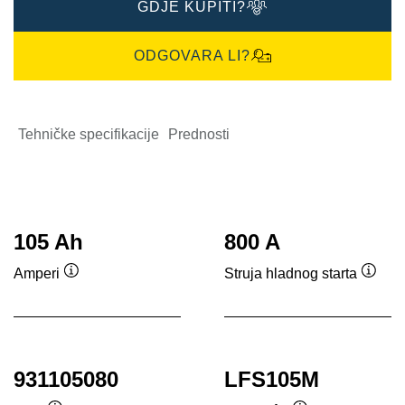
GDJE KUPITI?
ODGOVARA LI?
Tehničke specifikacije
Prednosti
105 Ah
800 A
Amperi
Struja hladnog starta
Tooltip
Toolti
931105080
LFS105M