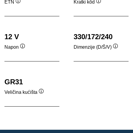
ETN
Kratki kôd
Tooltip
Tooltip
12 V
330/172/240
Napon
Dimenzije (D/Š/V)
Tooltip
Tooltip
GR31
Veličina kućišta
Tooltip