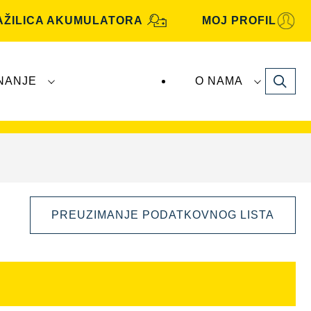
AŽILICA AKUMULATORA
MOJ PROFIL
Search
NANJE
O NAMA
ive
akumulatore proizvodi i distribuira tvrtka
PREUZIMANJE PODATKOVNOG LISTA
Otvori
dijaloški