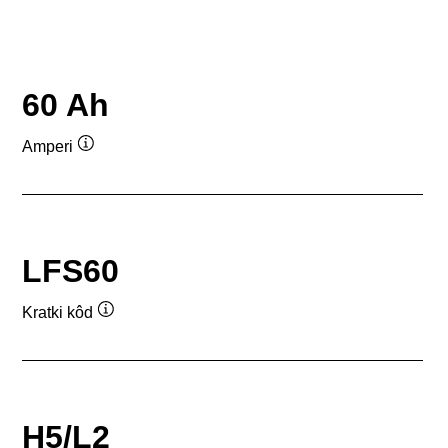
60 Ah
Amperi
Tooltip
LFS60
Kratki kôd
Tooltip
H5/L2