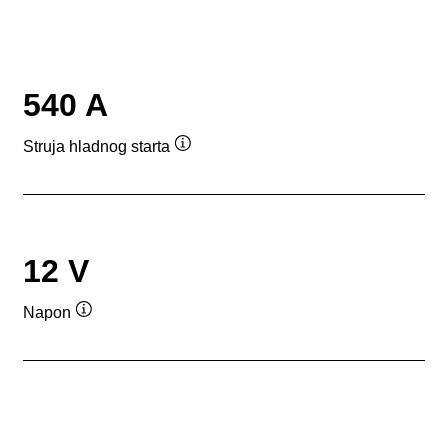
540 A
Struja hladnog starta
Tooltip
12 V
Napon
Tooltip