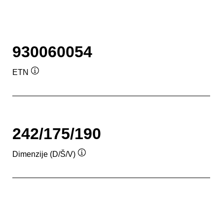
930060054
ETN
Tooltip
242/175/190
Dimenzije (D/Š/V)
Tooltip