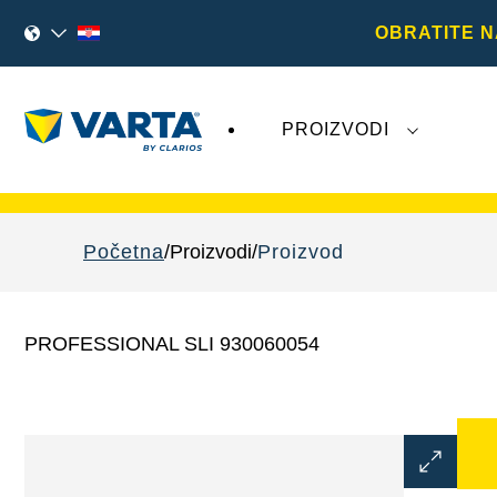
OBRATITE N
PROIZVODI
Nedavna događanja vezana uz
Varta AG
n
Početna
Proizvodi
Proizvod
PROFESSIONAL SLI 930060054
Otvori
dijaloški