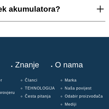
ijek akumulatora?
Znanje
O nama
er
Članci
Marka
TEHNOLOGIJA
Naša povijest
provjeru
Česta pitanja
Odabir proizvođača
Mediji