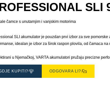
okvir
ROFESSIONAL SLI 
sa
slikom
ale čamce s unutarnjim i vanjskim motorima
essional SLI akumulator je pouzdan prvi izbor za sve pomorske 
ormanse, idealan je izbor za širok raspon plovila, od čamaca n
ektirani u Njemačkoj, VARTA akumulatori pružaju precizne perf
GDJE KUPITI?
ODGOVARA LI?