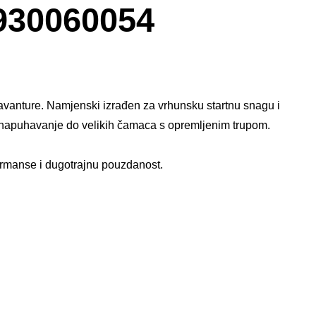
okvir
930060054
sa
slikom
avanture. Namjenski izrađen za vrhunsku startnu snagu i
a napuhavanje do velikih čamaca s opremljenim trupom.​
ormanse i dugotrajnu pouzdanost.