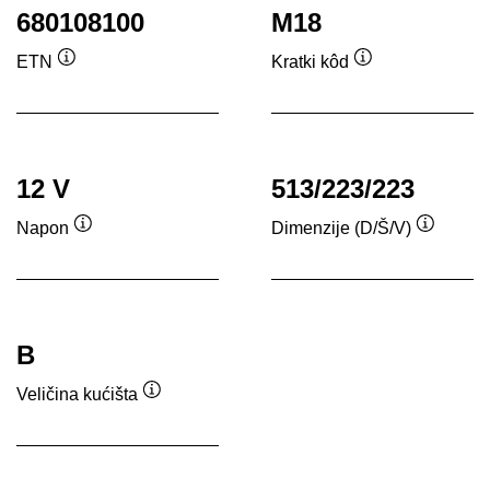
680108100
M18
ETN
Kratki kôd
Tooltip
Tooltip
12 V
513/223/223
Napon
Dimenzije (D/Š/V)
Tooltip
Tooltip
B
Veličina kućišta
Tooltip