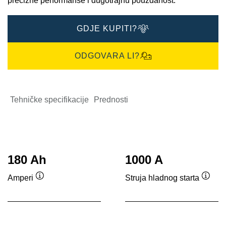
precizne performanse i dugotrajnu pouzdanost.
GDJE KUPITI?
ODGOVARA LI?
Tehničke specifikacije
Prednosti
180 Ah
1000 A
Amperi
Struja hladnog starta
Tooltip
Toolti