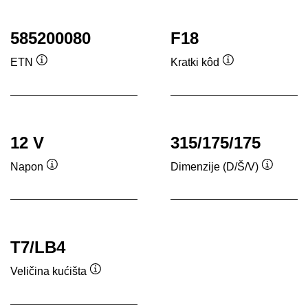
585200080
F18
ETN
Kratki kôd
Tooltip
Tooltip
12 V
315/175/175
Napon
Dimenzije (D/Š/V)
Tooltip
Tooltip
T7/LB4
Veličina kućišta
Tooltip