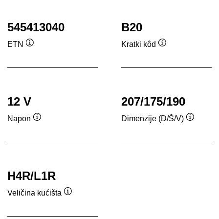
545413040
B20
ETN
Kratki kôd
Tooltip
Tooltip
12 V
207/175/190
Napon
Dimenzije (D/Š/V)
Tooltip
Tooltip
H4R/L1R
Veličina kućišta
Tooltip