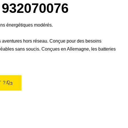
boîte
932070076
de
dialogue
de
l'image
oins énergétiques modérés.
es aventures hors réseau. Conçue pour des besoins
éables sans soucis.​ Conçues en Allemagne, les batteries
 ?