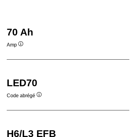
70 Ah
Amp
Infobulle
LED70
Code abrégé
Infobulle
H6/L3 EFB