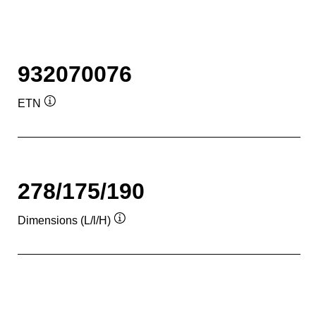
932070076
ETN
Infobulle
278/175/190
Dimensions (L/l/H)
Infobulle