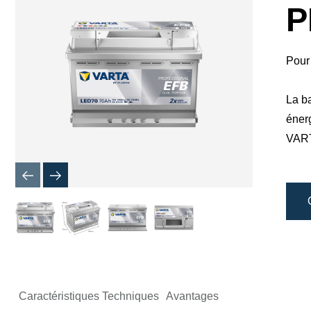
boîte
P
de
dialogue
de
l'image
Pour
La b
éner
VARTA
Caractéristiques Techniques
Avantages