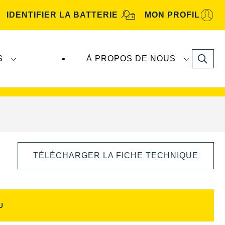
IDENTIFIER LA BATTERIE
MON PROFIL
Search
S
À PROPOS DE NOUS
tive
. Les batteries
VARTA Automotive
sont
TÉLÉCHARGER LA FICHE TECHNIQUE
U
Ouvrir
la