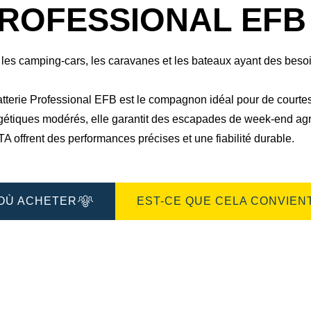
boîte
ROFESSIONAL EFB 
de
dialogue
de
l'image
 les camping-cars, les caravanes et les bateaux ayant des bes
atterie Professional EFB est le compagnon idéal pour de court
gétiques modérés, elle garantit des escapades de week-end agr
 offrent des performances précises et une fiabilité durable.​
OÙ ACHETER
EST-CE QUE CELA CONVIENT