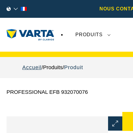
NOUS CONT
PRODUITS
Les récents développements concernant
Va
Accueil
Produits
Produit
PROFESSIONAL EFB 932070076
Ouvrir
la