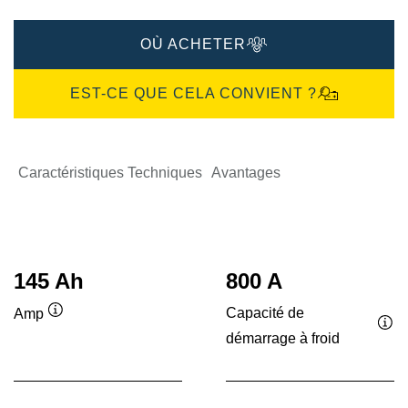
OÙ ACHETER
EST-CE QUE CELA CONVIENT ?
Caractéristiques Techniques
Avantages
145 Ah
800 A
Capacité de
Amp
Infobulle
démarrage à froid
Inf