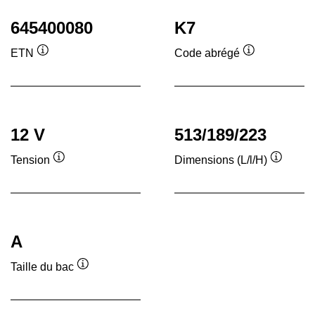
645400080
K7
ETN
Code abrégé
Infobulle
Infobulle
12 V
513/189/223
Tension
Dimensions (L/l/H)
Infobulle
Infobull
A
Taille du bac
Infobulle