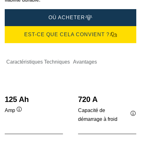
OÙ ACHETER
EST-CE QUE CELA CONVIENT ?
Caractéristiques Techniques
Avantages
125 Ah
720 A
Capacité de
Amp
Infobulle
démarrage à froid
Inf