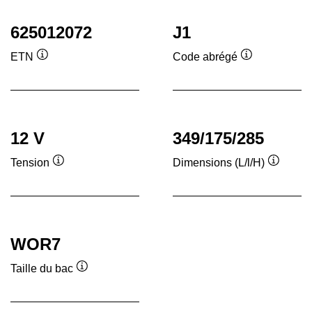
625012072
J1
ETN
Code abrégé
Infobulle
Infobulle
12 V
349/175/285
Tension
Dimensions (L/l/H)
Infobulle
Infobull
WOR7
Taille du bac
Infobulle