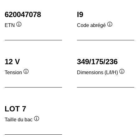
620047078
I9
ETN
Code abrégé
Infobulle
Infobulle
12 V
349/175/236
Tension
Dimensions (L/l/H)
Infobulle
Infobull
LOT 7
Taille du bac
Infobulle