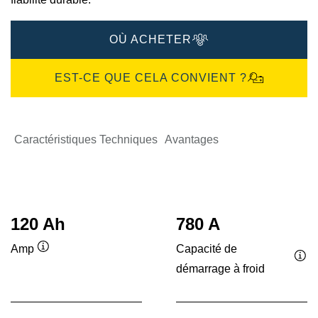
OÙ ACHETER
EST-CE QUE CELA CONVIENT ?
Caractéristiques Techniques
Avantages
120 Ah
780 A
Capacité de
Amp
Infobulle
démarrage à froid
Inf