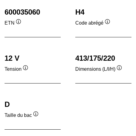
600035060
H4
ETN
Code abrégé
Infobulle
Infobulle
12 V
413/175/220
Tension
Dimensions (L/l/H)
Infobulle
Infobull
D
Taille du bac
Infobulle