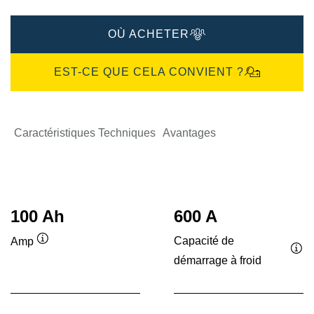
OÙ ACHETER
EST-CE QUE CELA CONVIENT ?
Caractéristiques Techniques
Avantages
100 Ah
600 A
Capacité de
Amp
Infobulle
démarrage à froid
Inf