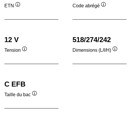
ETN
Code abrégé
Infobulle
Infobulle
12 V
518/274/242
Tension
Dimensions (L/l/H)
Infobulle
Infobull
C EFB
Taille du bac
Infobulle