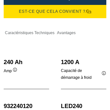
EST-CE QUE CELA CONVIENT ?
Caractéristiques Techniques
Avantages
240 Ah
1200 A
Capacité de
Amp
Infobulle
démarrage à froid
Inf
932240120
LED240