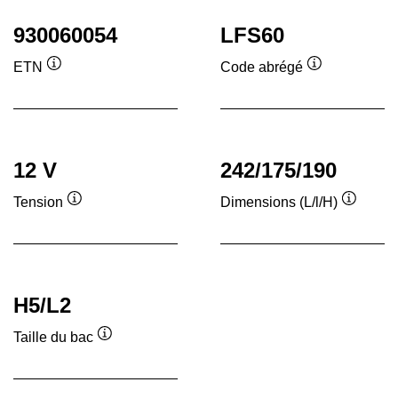
930060054
LFS60
ETN
Code abrégé
Infobulle
Infobulle
12 V
242/175/190
Tension
Dimensions (L/l/H)
Infobulle
Infobull
H5/L2
Taille du bac
Infobulle