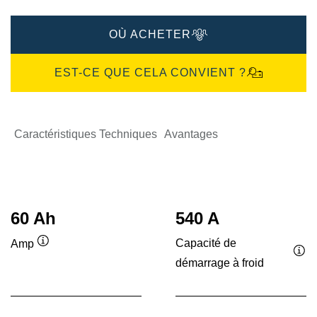
OÙ ACHETER
EST-CE QUE CELA CONVIENT ?
Caractéristiques Techniques
Avantages
60 Ah
540 A
Capacité de
Amp
Infobulle
démarrage à froid
Inf