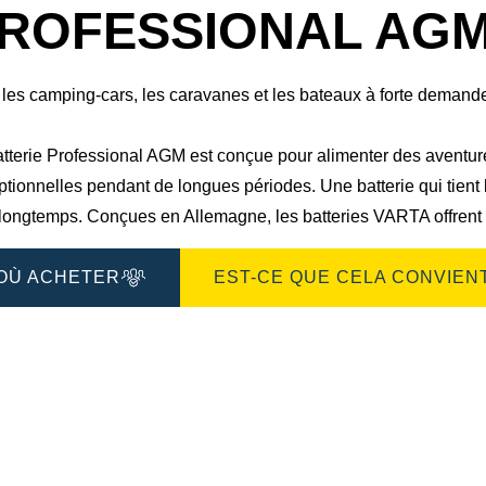
boîte
ROFESSIONAL AGM 
de
dialogue
de
l'image
 les camping-cars, les caravanes et les bateaux à forte demand
tterie Professional AGM est conçue pour alimenter des aventures
tionnelles pendant de longues périodes. Une batterie qui tient la
longtemps.​ Conçues en Allemagne, les batteries VARTA offrent d
OÙ ACHETER
EST-CE QUE CELA CONVIENT