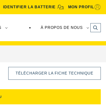
IDENTIFIER LA BATTERIE
MON PROFIL
Search
S
À PROPOS DE NOUS
tive
. Les batteries
VARTA Automotive
sont
TÉLÉCHARGER LA FICHE TECHNIQUE
U
Ouvrir
la