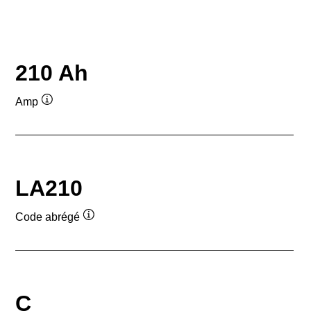
210 Ah
Amp
Infobulle
LA210
Code abrégé
Infobulle
C