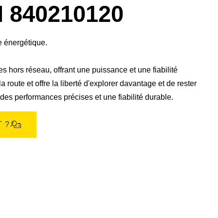
boîte
840210120
de
dialogue
de
l'image
e énergétique.
 hors réseau, offrant une puissance et une fiabilité
 route et offre la liberté d'explorer davantage et de rester
es performances précises et une fiabilité durable.​
 ?