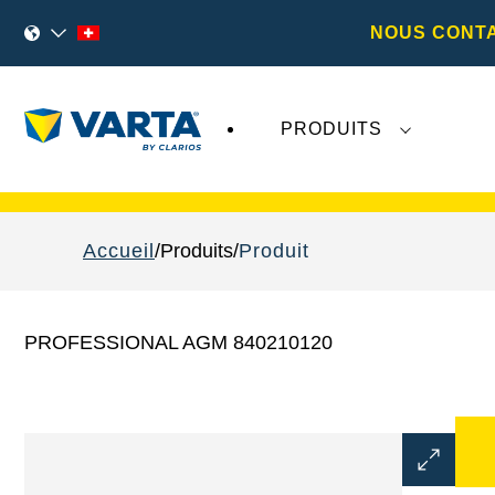
NOUS CONT
PRODUITS
Les récents développements concernant
Va
Accueil
Produits
Produit
PROFESSIONAL AGM 840210120
Ouvrir
la