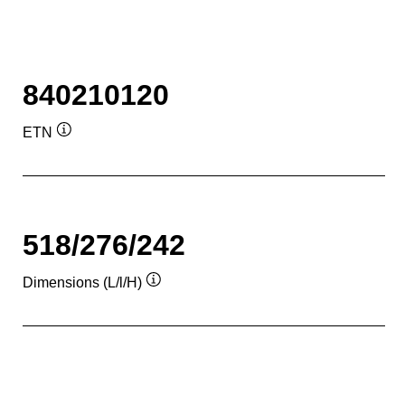
840210120
ETN
Infobulle
518/276/242
Dimensions (L/l/H)
Infobulle