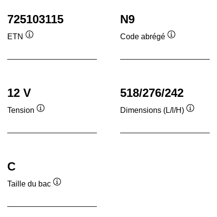
725103115
N9
ETN
Code abrégé
Infobulle
Infobulle
12 V
518/276/242
Tension
Dimensions (L/l/H)
Infobulle
Infobull
C
Taille du bac
Infobulle