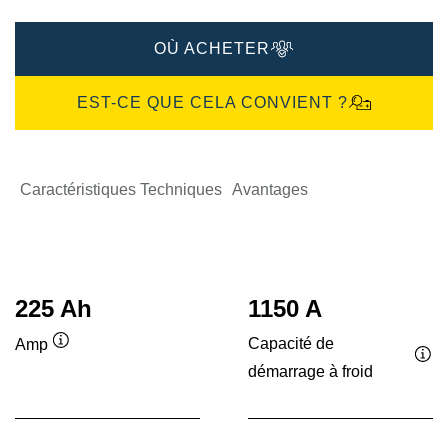
OÙ ACHETER
EST-CE QUE CELA CONVIENT ?
Caractéristiques Techniques
Avantages
225 Ah
1150 A
Capacité de
Amp
Infobulle
démarrage à froid
Inf