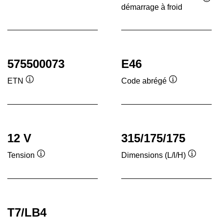
Infobulle
démarrage à froid
Inf
575500073
E46
ETN
Code abrégé
Infobulle
Infobulle
12 V
315/175/175
Tension
Dimensions (L/l/H)
Infobulle
Infobull
T7/LB4