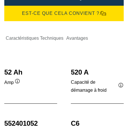
EST-CE QUE CELA CONVIENT ?
Caractéristiques Techniques
Avantages
52 Ah
520 A
Capacité de
Amp
Infobulle
démarrage à froid
Inf
552401052
C6