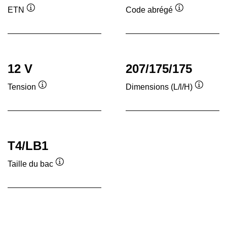
ETN
Code abrégé
Infobulle
Infobulle
12 V
207/175/175
Tension
Dimensions (L/l/H)
Infobulle
Infobull
T4/LB1
Taille du bac
Infobulle