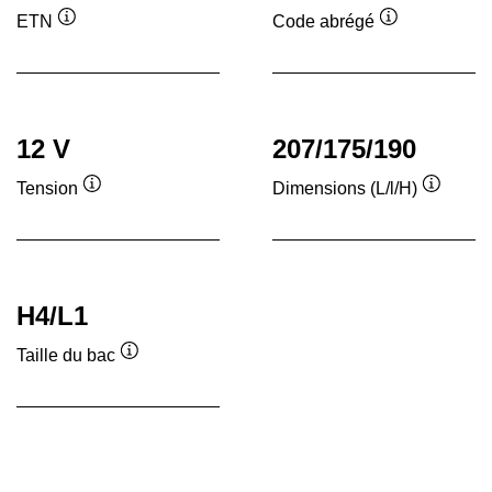
ETN
Code abrégé
Infobulle
Infobulle
12 V
207/175/190
Tension
Dimensions (L/l/H)
Infobulle
Infobull
H4/L1
Taille du bac
Infobulle