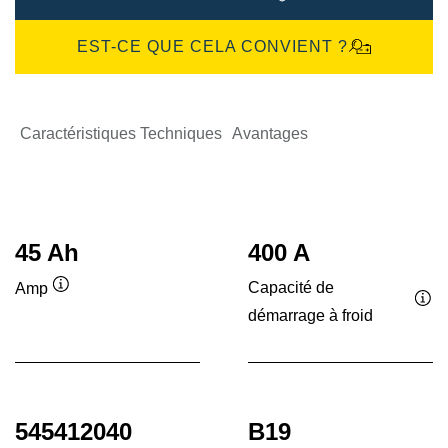
EST-CE QUE CELA CONVIENT ?
Caractéristiques Techniques
Avantages
45 Ah
400 A
Capacité de
Amp
Infobulle
démarrage à froid
Inf
545412040
B19