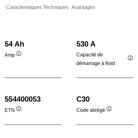
Caractéristiques Techniques
Avantages
54 Ah
530 A
Capacité de
Amp
Infobulle
démarrage à froid
Inf
554400053
C30
ETN
Code abrégé
Infobulle
Infobulle