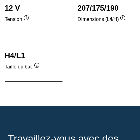
12 V
207/175/190
Tension
Dimensions (L/l/H)
Infobulle
Infobull
H4/L1
Taille du bac
Infobulle
Travaillez-vous avec des