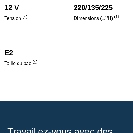
12 V
220/135/225
Tension
Dimensions (L/l/H)
Infobulle
Infobull
E2
Taille du bac
Infobulle
Travaillez-vous avec des