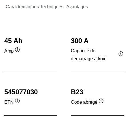
Caractéristiques Techniques
Avantages
45 Ah
300 A
Capacité de
Amp
Infobulle
démarrage à froid
Inf
545077030
B23
ETN
Code abrégé
Infobulle
Infobulle