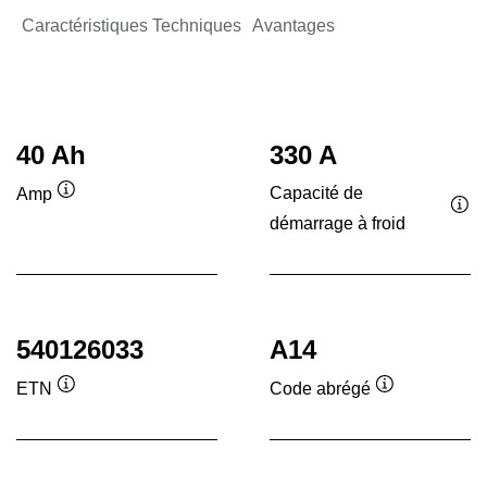
Caractéristiques Techniques
Avantages
40 Ah
330 A
Capacité de
Amp
Infobulle
démarrage à froid
Inf
540126033
A14
ETN
Code abrégé
Infobulle
Infobulle