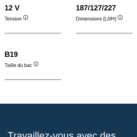
12 V
187/127/227
Tension
Dimensions (L/l/H)
Infobulle
Infobull
B19
Taille du bac
Infobulle
Travaillez-vous avec des