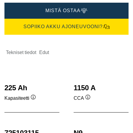
MISTÄ OSTAA
SOPIIKO AKKU AJONEUVOONI?
Tekniset tiedot
Edut
225 Ah
1150 A
Kapasiteetti
CCA
Työkaluvihje
Työkaluvihje
725103115
N9