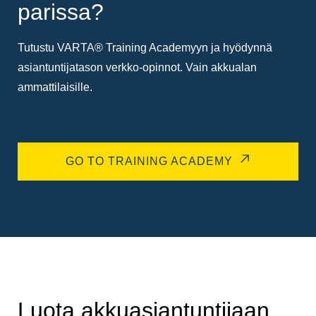
parissa?
Tutustu VARTA® Training Academyyn ja hyödynnä
asiantuntijatason verkko-opinnot. Vain akkualan
ammattilaisille.
GO TO TRAINING ACADEMY
Luota akkuasiantuntijaan