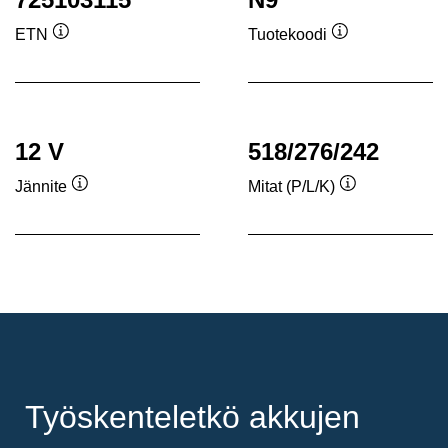
ETN
Tuotekoodi
Työkaluvihje
Työkaluvihje
12 V
518/276/242
Jännite
Mitat (P/L/K)
Työkaluvihje
Työkaluvihje
Työskenteletkö akkujen