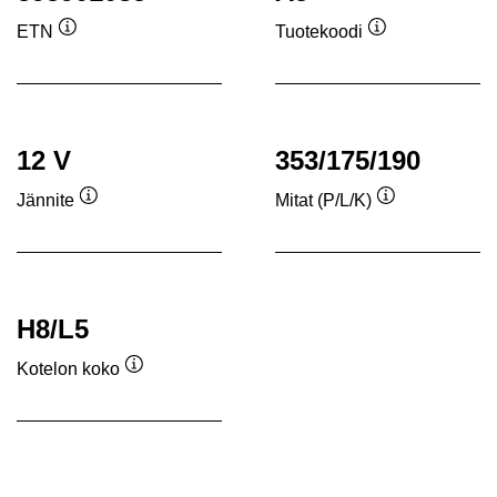
ETN
Tuotekoodi
Työkaluvihje
Työkaluvihje
12 V
353/175/190
Jännite
Mitat (P/L/K)
Työkaluvihje
Työkaluvihje
H8/L5
Kotelon koko
Työkaluvihje