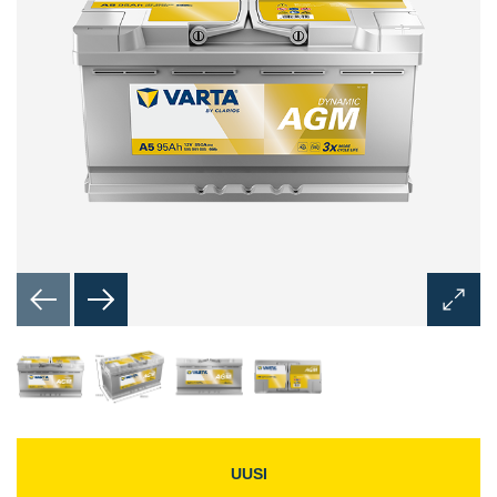
Avaa
kuvaik
UUSI