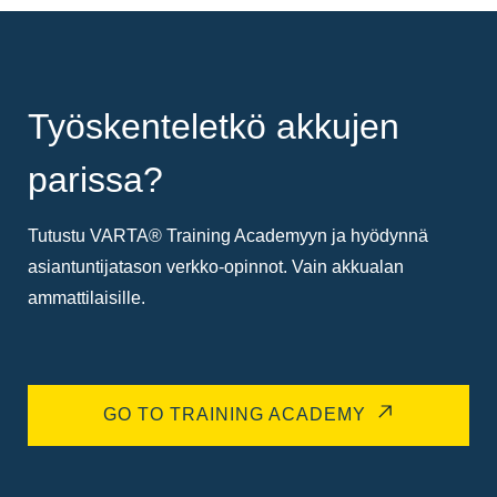
Työskenteletkö akkujen
parissa?
Tutustu VARTA® Training Academyyn ja hyödynnä
asiantuntijatason verkko-opinnot. Vain akkualan
ammattilaisille.
GO TO TRAINING ACADEMY