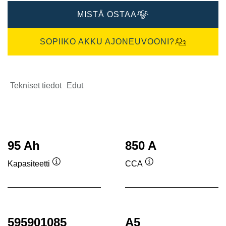
MISTÄ OSTAA
SOPIIKO AKKU AJONEUVOONI?
Tekniset tiedot
Edut
95 Ah
850 A
Kapasiteetti
CCA
Työkaluvihje
Työkaluvihje
595901085
A5