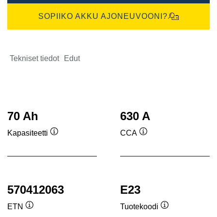
SOPIIKO AKKU AJONEUVOONI?
Tekniset tiedot
Edut
70 Ah
630 A
Kapasiteetti
CCA
Työkaluvihje
Työkaluvihje
570412063
E23
ETN
Tuotekoodi
Työkaluvihje
Työkaluvihje