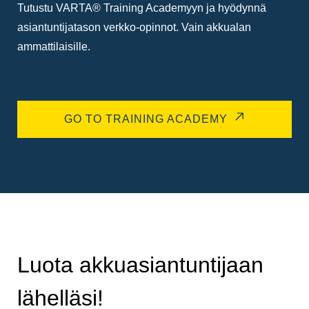
Tutustu VARTA® Training Academyyn ja hyödynnä
asiantuntijatason verkko-opinnot. Vain akkualan
ammattilaisille.
GO TO TRAINING ACADEMY
Luota akkuasiantuntijaan
lähelläsi!