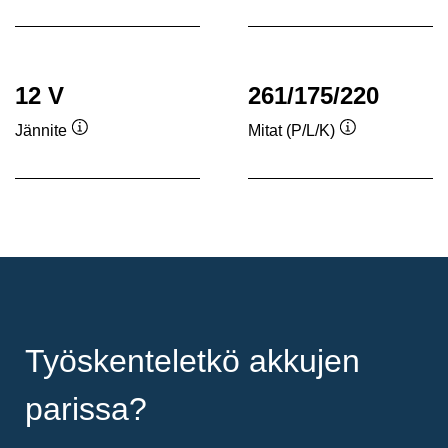
12 V
261/175/220
Jännite
Mitat (P/L/K)
Työkaluvihje
Työkaluvihje
Työskenteletkö akkujen
parissa?