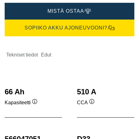
MISTÄ OSTAA
SOPIIKO AKKU AJONEUVOONI?
Tekniset tiedot
Edut
66 Ah
510 A
Kapasiteetti
CCA
Työkaluvihje
Työkaluvihje
566047051
D33