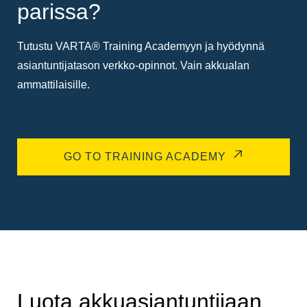
parissa?
Tutustu VARTA® Training Academyyn ja hyödynnä
asiantuntijatason verkko-opinnot. Vain akkualan
ammattilaisille.
GO TO TRAINING ACADEMY
Luota akkuasiantuntijaan