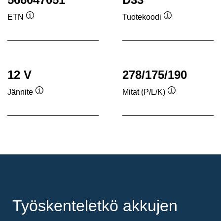
ETN
Tuotekoodi
Työkaluvihje
Työkaluvihje
12 V
278/175/190
Jännite
Mitat (P/L/K)
Työkaluvihje
Työkaluvihje
Työskenteletkö akkujen