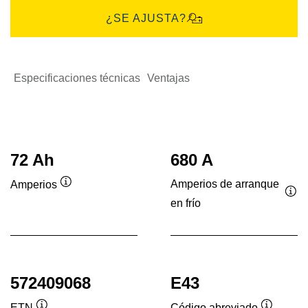
¿SE AJUSTA?
Especificaciones técnicas
Ventajas
72 Ah
680 A
Amperios de arranque
Amperios
Información
en frío
Inf
sobre
sob
herramientas
her
572409068
E43
ETN
Código abreviado