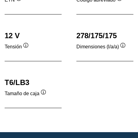
Información
Informac
sobre
sobre
herramientas
herrami
12 V
278/175/175
Tensión
Dimensiones (l/a/a)
Información
Inform
sobre
sobre
herramientas
herram
T6/LB3
Tamaño de caja
Información
sobre
herramientas