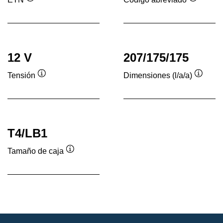
Información
Informac
sobre
sobre
herramientas
herrami
12 V
207/175/175
Tensión
Dimensiones (l/a/a)
Información
Inform
sobre
sobre
herramientas
herram
T4/LB1
Tamaño de caja
Información
sobre
herramientas