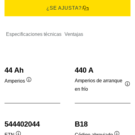
¿SE AJUSTA?
Especificaciones técnicas
Ventajas
44 Ah
440 A
Amperios de arranque
Amperios
Información
en frío
Inf
sobre
sob
herramientas
her
544402044
B18
ETN
Código abreviado