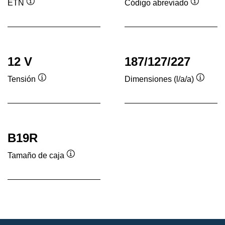
ETN
Código abreviado
Información
Informac
sobre
sobre
herramientas
herrami
12 V
187/127/227
Tensión
Dimensiones (l/a/a)
Información
Inform
sobre
sobre
herramientas
herram
B19R
Tamaño de caja
Información
sobre
herramientas