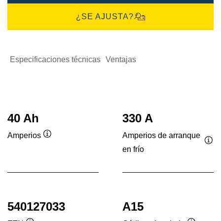
¿SE AJUSTA?
Especificaciones técnicas
Ventajas
40 Ah
330 A
Amperios de arranque
Amperios
Información
en frío
Inf
sobre
sob
herramientas
her
540127033
A15