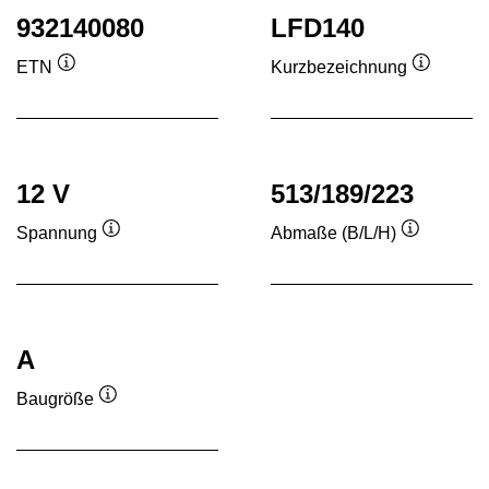
932140080
LFD140
ETN
Kurzbezeichnung
Quickinfo
Quickinf
12 V
513/189/223
Spannung
Abmaße (B/L/H)
Quickinfo
Quickinfo
A
Baugröße
Quickinfo