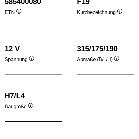
585400080
F19
ETN
Kurzbezeichnung
Quickinfo
Quickinf
12 V
315/175/190
Spannung
Abmaße (B/L/H)
Quickinfo
Quickinfo
H7/L4
Baugröße
Quickinfo