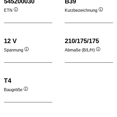
545200030
B39
ETN
Kurzbezeichnung
Quickinfo
Quickinf
12 V
210/175/175
Spannung
Abmaße (B/L/H)
Quickinfo
Quickinfo
T4
Baugröße
Quickinfo